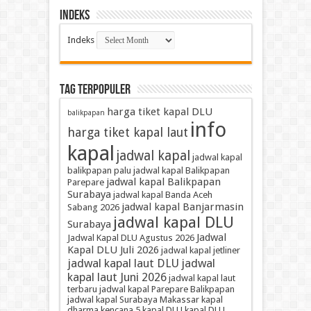
Indeks
Indeks
TAG TERPOPULER
harga tiket kapal DLU
balikpapan
info
harga tiket kapal laut
kapal
jadwal kapal
jadwal kapal
balikpapan palu
jadwal kapal Balikpapan
jadwal kapal Balikpapan
Parepare
Surabaya
jadwal kapal Banda Aceh
jadwal kapal Banjarmasin
Sabang 2026
jadwal kapal DLU
Surabaya
Jadwal
Jadwal Kapal DLU Agustus 2026
Kapal DLU Juli 2026
jadwal kapal jetliner
jadwal kapal laut DLU
jadwal
kapal laut Juni 2026
jadwal kapal laut
terbaru
jadwal kapal Parepare Balikpapan
jadwal kapal Surabaya Makassar
kapal
dharma kencana 5
kapal DLU
kapal DLU