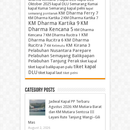
Oktober 2025
kapal DLU Semarang Kumai
kapal Kumai Semarang
kapal pelni
kapal
KM Dharma Ferry 7
semarang pontianak
KM Dharma Kartika 2
KM Dharma Kartika 7
KM Dharma Kartika 9
KM
Dharma Kencana 5
KM Dharma
KM
Kencana 7
KM Dharma Rucitra 1
Dharma Rucitra 6
KM Dharma
Rucitra 7
KM Kirana 3
KM Kelimutu
Pelabuhan Nusantara Parepare
Pelabuhan Semayang Balikpapan
Pelabuhan Tanjung Perak
tiket kapal
tiket kapal
tiket kapal balikpapan palu
DLU
tiket kapal laut
tiket pelni
Category Posts
Jadwal Kapal PP Terbaru
Agustus 2026: KM Mutiara Barat
dan KM Mutiara Sentosa III
Layani Rute Tanjung Wangi–Gili
Mas
August 2, 2026