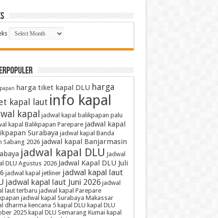
ks
eks
TERPOPULER
harga
harga tiket kapal DLU
kpapan
info kapal
et kapal laut
dwal kapal
jadwal kapal balikpapan palu
jadwal kapal
al kapal Balikpapan Parepare
ikpapan Surabaya
jadwal kapal Banda
jadwal kapal Banjarmasin
h Sabang 2026
jadwal kapal DLU
abaya
Jadwal
Jadwal Kapal DLU Juli
al DLU Agustus 2026
jadwal kapal laut
6
jadwal kapal jetliner
U
jadwal kapal laut Juni 2026
jadwal
l laut terbaru
jadwal kapal Parepare
ikpapan
jadwal kapal Surabaya Makassar
al dharma kencana 5
kapal DLU
kapal DLU
ober 2025
kapal DLU Semarang Kumai
kapal