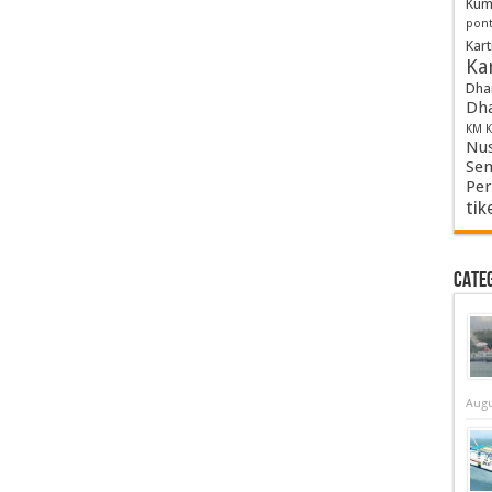
Kum
pont
Kart
Kar
Dha
Dha
KM K
Nus
Sem
Per
tik
Cate
Augu