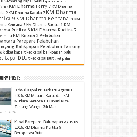
ai Semarang
kapal pelni
kapal semarang
KM Dharma Ferry 7
KM Dharma
ianak
KM Dharma
ika 2
KM Dharma Kartika 7
tika 9
KM Dharma Kencana 5
KM
KM
rma Kencana 7
KM Dharma Rucitra 1
rma Rucitra 6
KM Dharma Rucitra 7
KM Kirana 3
Pelabuhan
elimutu
antara Parepare
Pelabuhan
ayang Balikpapan
Pelabuhan Tanjung
ak
tiket kapal
tiket kapal balikpapan palu
et kapal DLU
tiket kapal laut
tiket pelni
gory Posts
Jadwal Kapal PP Terbaru Agustus
2026: KM Mutiara Barat dan KM
Mutiara Sentosa III Layani Rute
Tanjung Wangi–Gili Mas
st 2, 2026
Kapal Parepare–Balikpapan Agustus
2026, KM Dharma Kartika 9
Beroperasi Rutin