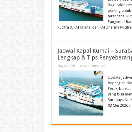
Bagi calon pe
penting untuk
terencana. Ru
Panglima Utar
Rucitra 9, KM Kirana, dan KM Dharma Rucitra 
Jadwal Kapal Kumai – Surab
Lengkap & Tips Penyeberan
May 2, 2026
Leave a comment
Update Jadwal
bepergian dar
Perak, beriku
yang bisa men
Surabaya No N
03 Mei 2026 / 1