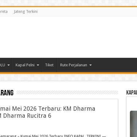
ereta
Jateng Terkini
DLU
Kapal Pelni
Tiket
Rute Perjalanan
arang
Kapa
umai Mei 2026 Terbaru: KM Dharma
M Dharma Rucitra 6
 Semarang – Kumai Mei 2026 Terbaru INFO KAPAL TERKINI —