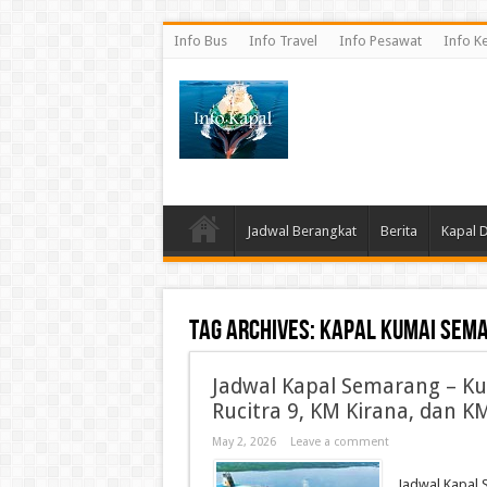
Info Bus
Info Travel
Info Pesawat
Info K
Jadwal Berangkat
Berita
Kapal 
Tag Archives:
kapal Kumai Sem
Jadwal Kapal Semarang – K
Rucitra 9, KM Kirana, dan K
May 2, 2026
Leave a comment
Jadwal Kapal