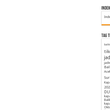
Inde
Ind
TAG 
bali
tik
ja
jadw
Bal
Ace
Sur
Kap
202
DL
kapa
Bal
kap
Okt