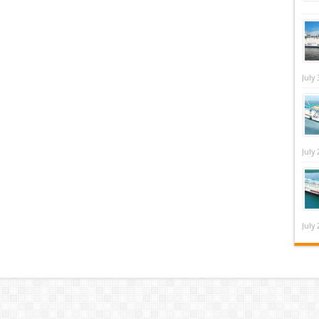
July 
July 
July 