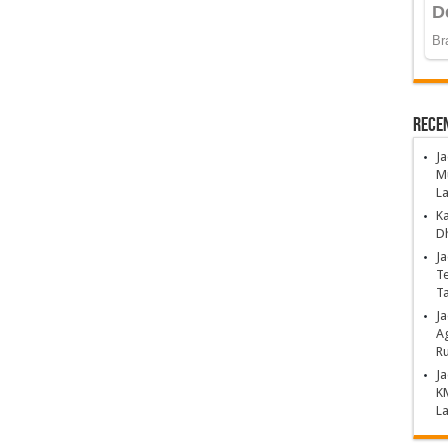
Rece
Ja
Mu
La
K
Dh
Ja
Te
T
J
Ag
Ru
Ja
K
La