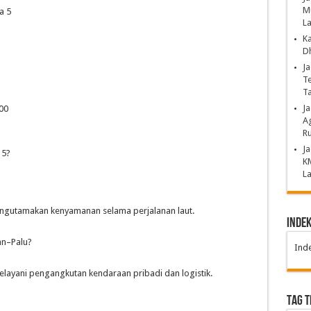
Mu
a 5
La
K
Dh
Ja
Te
T
J
00
Ag
Ru
Ja
 5?
K
La
engutamakan kenyamanan selama perjalanan laut.
Inde
an–Palu?
Ind
ayani pengangkutan kendaraan pribadi dan logistik.
TAG 