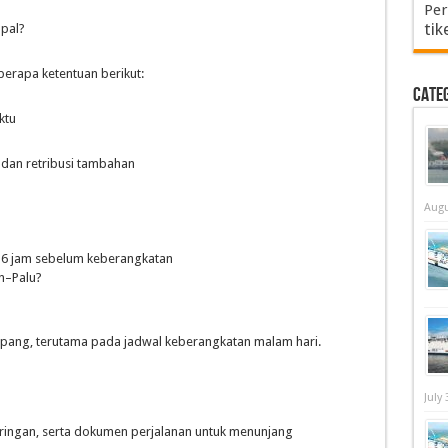
Per
tik
apal?
rapa ketentuan berikut:
Cate
ktu
 dan retribusi tambahan
Augu
l 6 jam sebelum keberangkatan
n–Palu?
ang, terutama pada jadwal keberangkatan malam hari.
July 
ringan, serta dokumen perjalanan untuk menunjang