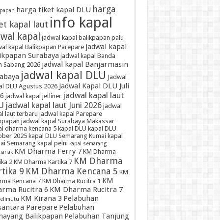
harga
harga tiket kapal DLU
kpapan
info kapal
et kapal laut
dwal kapal
jadwal kapal balikpapan palu
jadwal kapal
al kapal Balikpapan Parepare
ikpapan Surabaya
jadwal kapal Banda
jadwal kapal Banjarmasin
h Sabang 2026
jadwal kapal DLU
abaya
Jadwal
Jadwal Kapal DLU Juli
al DLU Agustus 2026
jadwal kapal laut
6
jadwal kapal jetliner
U
jadwal kapal laut Juni 2026
jadwal
l laut terbaru
jadwal kapal Parepare
ikpapan
jadwal kapal Surabaya Makassar
al dharma kencana 5
kapal DLU
kapal DLU
ober 2025
kapal DLU Semarang Kumai
kapal
ai Semarang
kapal pelni
kapal semarang
KM Dharma Ferry 7
KM Dharma
ianak
KM Dharma
ika 2
KM Dharma Kartika 7
tika 9
KM Dharma Kencana 5
KM
KM
rma Kencana 7
KM Dharma Rucitra 1
rma Rucitra 6
KM Dharma Rucitra 7
KM Kirana 3
Pelabuhan
elimutu
antara Parepare
Pelabuhan
ayang Balikpapan
Pelabuhan Tanjung