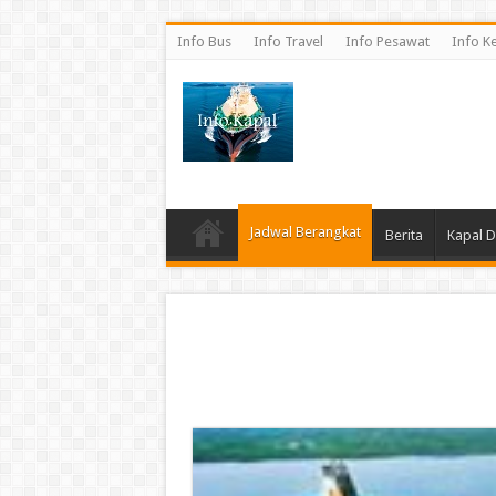
Info Bus
Info Travel
Info Pesawat
Info K
Jadwal Berangkat
Berita
Kapal 