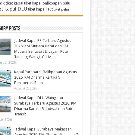
ak
tiket kapal
tiket kapal balikpapan palu
et kapal DLU
tiket kapal laut
tiket pelni
gory Posts
Jadwal Kapal PP Terbaru Agustus
2026: KM Mutiara Barat dan KM
Mutiara Sentosa III Layani Rute
Tanjung Wangi–Gili Mas
st 2, 2026
Kapal Parepare–Balikpapan Agustus
2026, KM Dharma Kartika 9
Beroperasi Rutin
August 2, 2026
Jadwal Kapal DLU Waingapu
Surabaya Terbaru Agustus 2026, KM
Dharma Kartika 5, Jadwal dan Rute
Transit
30, 2026
Jadwal Kapal Surabaya Makassar
Agustus 2026: KM Dharma Kencana 7