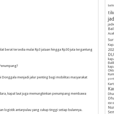
bali
tik
ja
jadw
Bal
Ace
Sur
Kap
202
alat berat tersedia mulai Rp3 jutaan hingga Rp30 juta tergantung
DL
kapa
Bal
n Penumpang?
kap
Okt
Kum
ui Donggala menjadi jalur penting bagi mobilitas masyarakat
pont
Kart
Kar
i udara, kapal laut juga memungkinkan penumpang membawa
Dha
Dha
KM K
Nus
an logistik antarpulau yang cukup tinggi setiap bulannya.
Sem