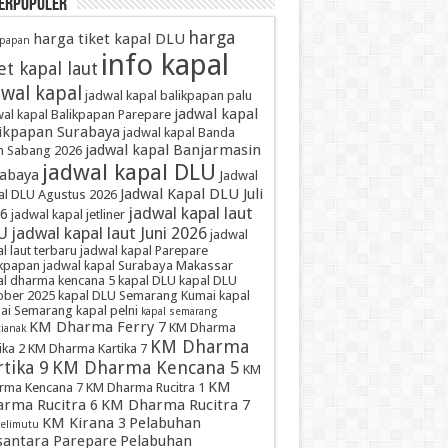
TERPOPULER
harga
harga tiket kapal DLU
kpapan
info kapal
et kapal laut
dwal kapal
jadwal kapal balikpapan palu
jadwal kapal
al kapal Balikpapan Parepare
ikpapan Surabaya
jadwal kapal Banda
jadwal kapal Banjarmasin
h Sabang 2026
jadwal kapal DLU
abaya
Jadwal
Jadwal Kapal DLU Juli
al DLU Agustus 2026
jadwal kapal laut
6
jadwal kapal jetliner
U
jadwal kapal laut Juni 2026
jadwal
l laut terbaru
jadwal kapal Parepare
ikpapan
jadwal kapal Surabaya Makassar
al dharma kencana 5
kapal DLU
kapal DLU
ober 2025
kapal DLU Semarang Kumai
kapal
ai Semarang
kapal pelni
kapal semarang
KM Dharma Ferry 7
KM Dharma
ianak
KM Dharma
ika 2
KM Dharma Kartika 7
tika 9
KM Dharma Kencana 5
KM
KM
rma Kencana 7
KM Dharma Rucitra 1
rma Rucitra 6
KM Dharma Rucitra 7
KM Kirana 3
Pelabuhan
elimutu
antara Parepare
Pelabuhan