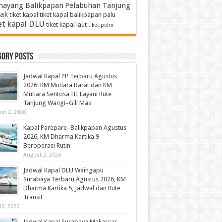
ayang Balikpapan
Pelabuhan Tanjung
ak
tiket kapal
tiket kapal balikpapan palu
et kapal DLU
tiket kapal laut
tiket pelni
gory Posts
Jadwal Kapal PP Terbaru Agustus
2026: KM Mutiara Barat dan KM
Mutiara Sentosa III Layani Rute
Tanjung Wangi–Gili Mas
st 2, 2026
Kapal Parepare–Balikpapan Agustus
2026, KM Dharma Kartika 9
Beroperasi Rutin
August 2, 2026
Jadwal Kapal DLU Waingapu
Surabaya Terbaru Agustus 2026, KM
Dharma Kartika 5, Jadwal dan Rute
Transit
30, 2026
Jadwal Kapal Surabaya Makassar