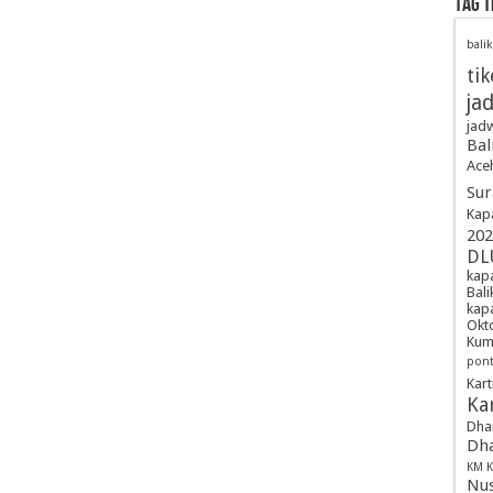
TAG 
bali
tik
ja
jadw
Bal
Ace
Sur
Kap
202
DL
kapa
Bal
kap
Okt
Kum
pont
Kart
Kar
Dha
Dha
KM K
Nus