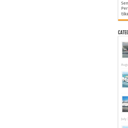
Sem
Per
tik
Cate
Augu
July 