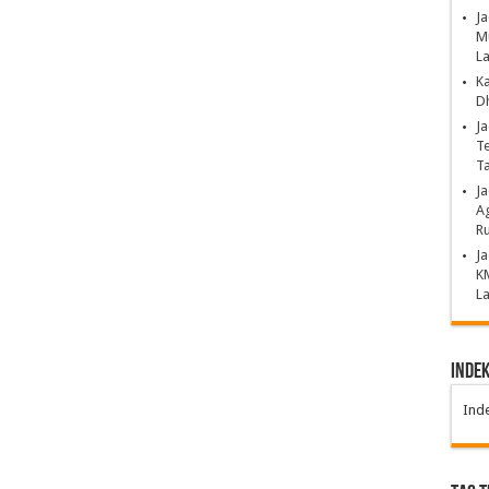
Ja
Mu
La
K
Dh
Ja
Te
T
J
Ag
Ru
Ja
K
La
Inde
Ind