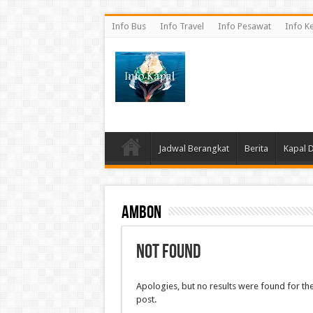
Info Bus
Info Travel
Info Pesawat
Info K
Jadwal Berangkat
Berita
Kapal 
Ambon
Not Found
Apologies, but no results were found for the
post.