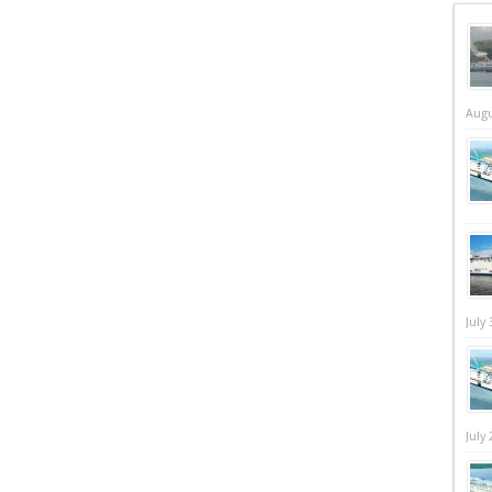
Augu
July 
July 