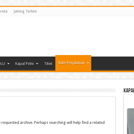
ereta
Jateng Terkini
Rute Perjalanan
DLU
Kapal Pelni
Tiket
Kapa
 requested archive. Perhaps searching will help find a related