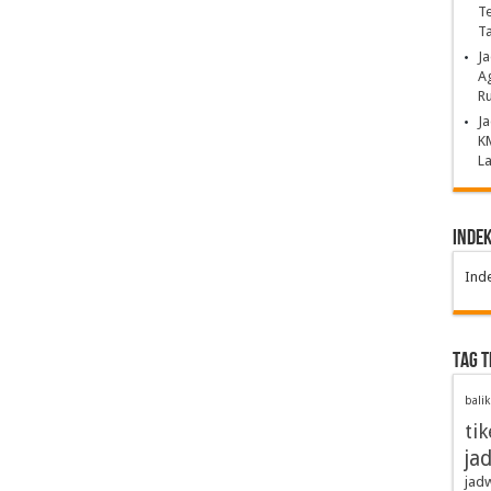
Te
T
J
Ag
Ru
Ja
K
La
Inde
Ind
TAG 
bali
tik
ja
jadw