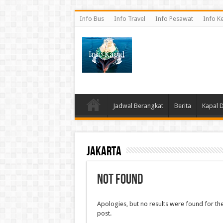
Info Bus
Info Travel
Info Pesawat
Info K
Jadwal Berangkat
Berita
Kapal 
Jakarta
Not Found
Apologies, but no results were found for the
post.