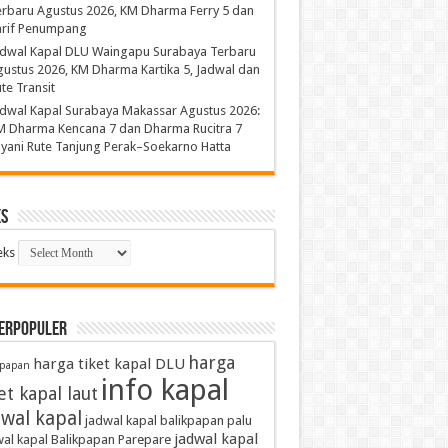
rbaru Agustus 2026, KM Dharma Ferry 5 dan
arif Penumpang
adwal Kapal DLU Waingapu Surabaya Terbaru
ustus 2026, KM Dharma Kartika 5, Jadwal dan
te Transit
dwal Kapal Surabaya Makassar Agustus 2026:
M Dharma Kencana 7 dan Dharma Rucitra 7
yani Rute Tanjung Perak–Soekarno Hatta
ks
eks
TERPOPULER
harga
harga tiket kapal DLU
kpapan
info kapal
et kapal laut
dwal kapal
jadwal kapal balikpapan palu
jadwal kapal
al kapal Balikpapan Parepare