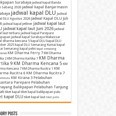
ikpapan Surabaya
jadwal kapal Banda
jadwal kapal Banjarmasin
h Sabang 2026
jadwal kapal DLU
abaya
Jadwal
Jadwal Kapal DLU Juli
al DLU Agustus 2026
jadwal kapal laut
6
jadwal kapal jetliner
U
jadwal kapal laut Juni 2026
jadwal
l laut terbaru
jadwal kapal Parepare
ikpapan
jadwal kapal Surabaya Makassar
al dharma kencana 5
kapal DLU
kapal DLU
ober 2025
kapal DLU Semarang Kumai
kapal
ai Semarang
kapal pelni
kapal semarang
KM Dharma Ferry 7
KM Dharma
ianak
KM Dharma
ika 2
KM Dharma Kartika 7
tika 9
KM Dharma Kencana 5
KM
KM
rma Kencana 7
KM Dharma Rucitra 1
rma Rucitra 6
KM Dharma Rucitra 7
KM Kirana 3
Pelabuhan
elimutu
antara Parepare
Pelabuhan
ayang Balikpapan
Pelabuhan Tanjung
ak
tiket kapal
tiket kapal balikpapan palu
et kapal DLU
tiket kapal laut
tiket pelni
gory Posts