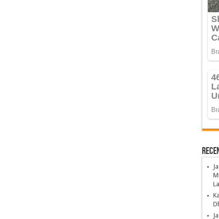
Rece
Ja
Mu
La
K
Dh
Ja