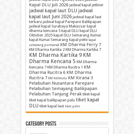
Kapal DLU Juli 2026
jadwal kapal jetliner
jadwal kapal laut DLU
jadwal
kapal laut Juni 2026
jadwal kapal laut
terbaru
jadwal kapal Parepare Balikpapan
jadwal kapal Surabaya Makassar
kapal
dharma kencana 5
kapal DLU
kapal DLU
Oktober 2025
kapal DLU Semarang Kumai
kapal Kumai Semarang
kapal pelni
kapal
KM Dharma Ferry 7
semarang pontianak
KM Dharma Kartika 2
KM Dharma Kartika 7
KM Dharma Kartika 9
KM
Dharma Kencana 5
KM Dharma
KM
Kencana 7
KM Dharma Rucitra 1
Dharma Rucitra 6
KM Dharma
Rucitra 7
KM Kirana 3
KM Kelimutu
Pelabuhan Nusantara Parepare
Pelabuhan Semayang Balikpapan
Pelabuhan Tanjung Perak
tiket kapal
tiket kapal
tiket kapal balikpapan palu
DLU
tiket kapal laut
tiket pelni
Category Posts