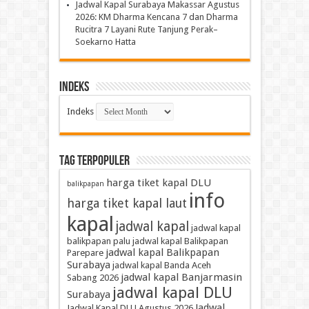
Jadwal Kapal Surabaya Makassar Agustus
2026: KM Dharma Kencana 7 dan Dharma
Rucitra 7 Layani Rute Tanjung Perak–
Soekarno Hatta
Indeks
Indeks
TAG TERPOPULER
harga tiket kapal DLU
balikpapan
info
harga tiket kapal laut
kapal
jadwal kapal
jadwal kapal
balikpapan palu
jadwal kapal Balikpapan
jadwal kapal Balikpapan
Parepare
Surabaya
jadwal kapal Banda Aceh
jadwal kapal Banjarmasin
Sabang 2026
jadwal kapal DLU
Surabaya
Jadwal
Jadwal Kapal DLU Agustus 2026