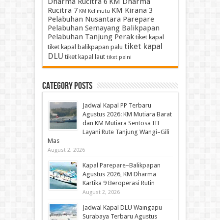
Dharma Rucitra 6
KM Dharma
Rucitra 7
KM Kirana 3
KM Kelimutu
Pelabuhan Nusantara Parepare
Pelabuhan Semayang Balikpapan
Pelabuhan Tanjung Perak
tiket kapal
tiket kapal
tiket kapal balikpapan palu
DLU
tiket kapal laut
tiket pelni
Category Posts
Jadwal Kapal PP Terbaru
Agustus 2026: KM Mutiara Barat
dan KM Mutiara Sentosa III
Layani Rute Tanjung Wangi–Gili
Mas
August 2, 2026
Kapal Parepare–Balikpapan
Agustus 2026, KM Dharma
Kartika 9 Beroperasi Rutin
August 2, 2026
Jadwal Kapal DLU Waingapu
Surabaya Terbaru Agustus