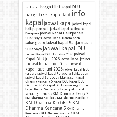
harga tiket kapal DLU
balikpapan
info
harga tiket kapal laut
kapal
jadwal kapal
jadwal kapal
balikpapan palu
jadwal kapal Balikpapan
jadwal kapal Balikpapan
Parepare
Surabaya
jadwal kapal Banda Aceh
jadwal kapal Banjarmasin
Sabang 2026
jadwal kapal DLU
Surabaya
Jadwal
Jadwal Kapal DLU Agustus 2026
Kapal DLU Juli 2026
jadwal kapal jetliner
jadwal kapal laut DLU
jadwal
kapal laut Juni 2026
jadwal kapal laut
terbaru
jadwal kapal Parepare Balikpapan
jadwal kapal Surabaya Makassar
kapal
dharma kencana 5
kapal DLU
kapal DLU
Oktober 2025
kapal DLU Semarang Kumai
kapal Kumai Semarang
kapal pelni
kapal
KM Dharma Ferry 7
semarang pontianak
KM Dharma Kartika 2
KM Dharma Kartika 7
KM Dharma Kartika 9
KM
Dharma Kencana 5
KM Dharma
KM
Kencana 7
KM Dharma Rucitra 1