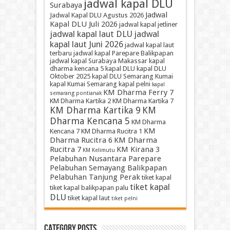
jadwal kapal DLU
Surabaya
Jadwal
Jadwal Kapal DLU Agustus 2026
Kapal DLU Juli 2026
jadwal kapal jetliner
jadwal kapal laut DLU
jadwal
kapal laut Juni 2026
jadwal kapal laut
terbaru
jadwal kapal Parepare Balikpapan
jadwal kapal Surabaya Makassar
kapal
dharma kencana 5
kapal DLU
kapal DLU
Oktober 2025
kapal DLU Semarang Kumai
kapal Kumai Semarang
kapal pelni
kapal
KM Dharma Ferry 7
semarang pontianak
KM Dharma Kartika 2
KM Dharma Kartika 7
KM Dharma Kartika 9
KM
Dharma Kencana 5
KM Dharma
KM
Kencana 7
KM Dharma Rucitra 1
Dharma Rucitra 6
KM Dharma
Rucitra 7
KM Kirana 3
KM Kelimutu
Pelabuhan Nusantara Parepare
Pelabuhan Semayang Balikpapan
Pelabuhan Tanjung Perak
tiket kapal
tiket kapal
tiket kapal balikpapan palu
DLU
tiket kapal laut
tiket pelni
Category Posts