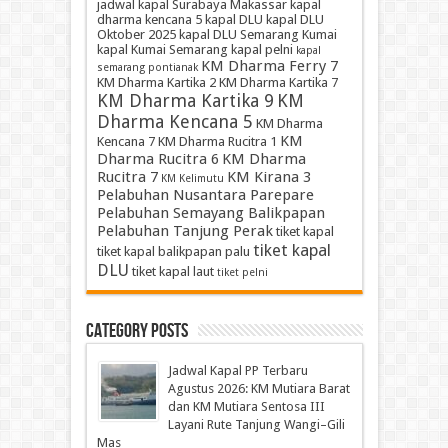
jadwal kapal Surabaya Makassar
kapal
dharma kencana 5
kapal DLU
kapal DLU
Oktober 2025
kapal DLU Semarang Kumai
kapal Kumai Semarang
kapal pelni
kapal
KM Dharma Ferry 7
semarang pontianak
KM Dharma Kartika 2
KM Dharma Kartika 7
KM Dharma Kartika 9
KM
Dharma Kencana 5
KM Dharma
KM
Kencana 7
KM Dharma Rucitra 1
Dharma Rucitra 6
KM Dharma
Rucitra 7
KM Kirana 3
KM Kelimutu
Pelabuhan Nusantara Parepare
Pelabuhan Semayang Balikpapan
Pelabuhan Tanjung Perak
tiket kapal
tiket kapal
tiket kapal balikpapan palu
DLU
tiket kapal laut
tiket pelni
Category Posts
Jadwal Kapal PP Terbaru
Agustus 2026: KM Mutiara Barat
dan KM Mutiara Sentosa III
Layani Rute Tanjung Wangi–Gili
Mas