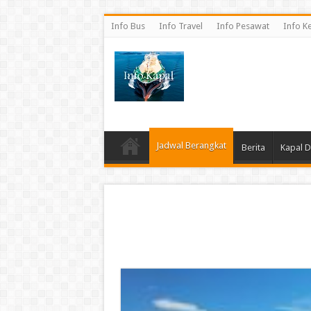
Info Bus
Info Travel
Info Pesawat
Info K
Jadwal Berangkat
Berita
Kapal 