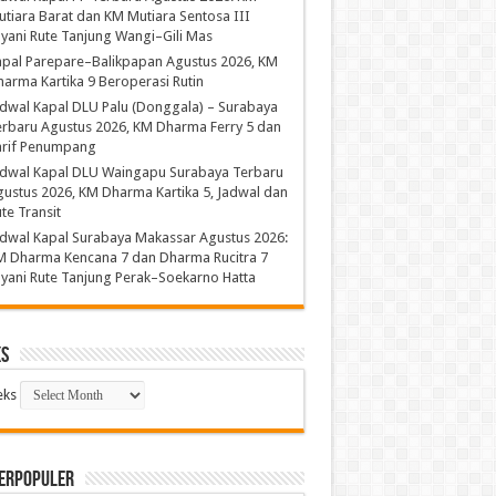
tiara Barat dan KM Mutiara Sentosa III
yani Rute Tanjung Wangi–Gili Mas
apal Parepare–Balikpapan Agustus 2026, KM
arma Kartika 9 Beroperasi Rutin
dwal Kapal DLU Palu (Donggala) – Surabaya
rbaru Agustus 2026, KM Dharma Ferry 5 dan
arif Penumpang
adwal Kapal DLU Waingapu Surabaya Terbaru
ustus 2026, KM Dharma Kartika 5, Jadwal dan
te Transit
dwal Kapal Surabaya Makassar Agustus 2026:
M Dharma Kencana 7 dan Dharma Rucitra 7
yani Rute Tanjung Perak–Soekarno Hatta
ks
eks
TERPOPULER