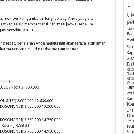
.
bali
tik
atas memberikan gambaran lengkap bagi Anda yang akan
ja
Pastikan selalu memperbarui informasi jadwal sebelum
jadw
jadi sewaktu-waktu.
Bal
Ace
 tepat, perjalanan Anda melalui laut akan terasa lebih aman,
Sur
arma Kencana 5 dari PT Dharma Lautan Utama.
Kap
202
DL
kapa
Bal
kap
00.000
Okt
Kum
0CC / Roda 3) 760.000
pont
Kart
SONG/ISI) 2.000.000 / 2.600.000
Kar
 (KOSONG/ISI) 2.600.000 / 3.200.000
Dha
Dha
(KOSONG/ISI) 3.550.000 / 4.750.000
KM K
– Kosong 3.550.000
Nus
Sem
(KOSONG/ISI) 3.700.000 / 4.950.000