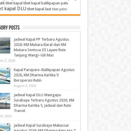
ak
tiket kapal
tiket kapal balikpapan palu
et kapal DLU
tiket kapal laut
tiket pelni
gory Posts
Jadwal Kapal PP Terbaru Agustus
2026: KM Mutiara Barat dan KM
Mutiara Sentosa III Layani Rute
Tanjung Wangi–Gili Mas
st 2, 2026
Kapal Parepare–Balikpapan Agustus
2026, KM Dharma Kartika 9
Beroperasi Rutin
August 2, 2026
Jadwal Kapal DLU Waingapu
Surabaya Terbaru Agustus 2026, KM
Dharma Kartika 5, Jadwal dan Rute
Transit
30, 2026
Jadwal Kapal Surabaya Makassar
Agustus 2026: KM Dharma Kencana 7