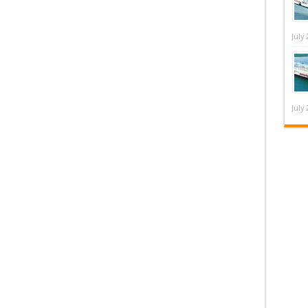
July 
July 