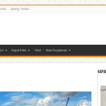
ereta
Jateng Terkini
DLU
Kapal Pelni
Tiket
Rute Perjalanan
Kapa