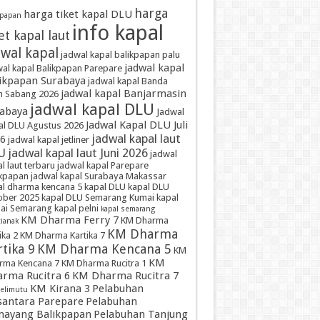
harga
harga tiket kapal DLU
kpapan
info kapal
et kapal laut
dwal kapal
jadwal kapal balikpapan palu
jadwal kapal
al kapal Balikpapan Parepare
ikpapan Surabaya
jadwal kapal Banda
jadwal kapal Banjarmasin
h Sabang 2026
jadwal kapal DLU
abaya
Jadwal
Jadwal Kapal DLU Juli
al DLU Agustus 2026
jadwal kapal laut
6
jadwal kapal jetliner
U
jadwal kapal laut Juni 2026
jadwal
l laut terbaru
jadwal kapal Parepare
ikpapan
jadwal kapal Surabaya Makassar
al dharma kencana 5
kapal DLU
kapal DLU
ober 2025
kapal DLU Semarang Kumai
kapal
ai Semarang
kapal pelni
kapal semarang
KM Dharma Ferry 7
KM Dharma
ianak
KM Dharma
ika 2
KM Dharma Kartika 7
tika 9
KM Dharma Kencana 5
KM
KM
rma Kencana 7
KM Dharma Rucitra 1
rma Rucitra 6
KM Dharma Rucitra 7
KM Kirana 3
Pelabuhan
elimutu
antara Parepare
Pelabuhan
ayang Balikpapan
Pelabuhan Tanjung