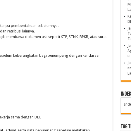
Mu
La
K
Dh
 tanpa pemberitahuan sebelumnya.
Ja
an retribusi lainnya.
Te
jib membawa dokumen asli seperti KTP, STNK, BPKB, atau surat
T
J
Ag
m sebelum keberangkatan bagi penumpang dengan kendaraan
Ru
Ja
K
La
Inde
Ind
 bekerja sama dengan DLU
TAG 
al, jadwal, serta data penumpang sebelum melakukan