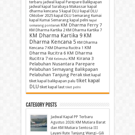
terbaru
jadwal kapal Parepare Balikpapan
jadwal kapal Surabaya Makassar
kapal
dharma kencana 5
kapal DLU
kapal DLU
Oktober 2025
kapal DLU Semarang Kumai
kapal Kumai Semarang
kapal pelni
kapal
KM Dharma Ferry 7
semarang pontianak
KM Dharma Kartika 2
KM Dharma Kartika 7
KM Dharma Kartika 9
KM
Dharma Kencana 5
KM Dharma
KM
Kencana 7
KM Dharma Rucitra 1
Dharma Rucitra 6
KM Dharma
Rucitra 7
KM Kirana 3
KM Kelimutu
Pelabuhan Nusantara Parepare
Pelabuhan Semayang Balikpapan
Pelabuhan Tanjung Perak
tiket kapal
tiket kapal
tiket kapal balikpapan palu
DLU
tiket kapal laut
tiket pelni
Category Posts
Jadwal Kapal PP Terbaru
Agustus 2026: KM Mutiara Barat
dan KM Mutiara Sentosa III
Layani Rute Tanjung Wangi–Gili