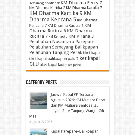
KM Dharma Ferry 7
semarang pontianak
KM Dharma Kartika 2
KM Dharma Kartika 7
KM Dharma Kartika 9
KM
Dharma Kencana 5
KM Dharma
KM
Kencana 7
KM Dharma Rucitra 1
Dharma Rucitra 6
KM Dharma
Rucitra 7
KM Kirana 3
KM Kelimutu
Pelabuhan Nusantara Parepare
Pelabuhan Semayang Balikpapan
Pelabuhan Tanjung Perak
tiket kapal
tiket kapal
tiket kapal balikpapan palu
DLU
tiket kapal laut
tiket pelni
Category Posts
Jadwal Kapal PP Terbaru
Agustus 2026: KM Mutiara Barat
dan KM Mutiara Sentosa III
Layani Rute Tanjung Wangi–Gili
Mas
August 2, 2026
Kapal Parepare–Balikpapan