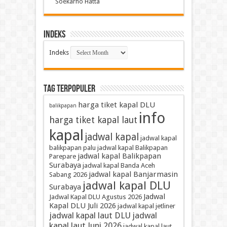
Soekarno Hatta
Indeks
Indeks
TAG TERPOPULER
harga tiket kapal DLU
balikpapan
info
harga tiket kapal laut
kapal
jadwal kapal
jadwal kapal
balikpapan palu
jadwal kapal Balikpapan
jadwal kapal Balikpapan
Parepare
Surabaya
jadwal kapal Banda Aceh
jadwal kapal Banjarmasin
Sabang 2026
jadwal kapal DLU
Surabaya
Jadwal
Jadwal Kapal DLU Agustus 2026
Kapal DLU Juli 2026
jadwal kapal jetliner
jadwal kapal laut DLU
jadwal
kapal laut Juni 2026
jadwal kapal laut