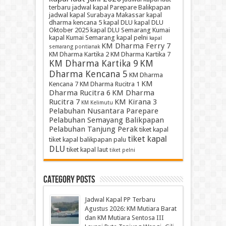
terbaru
jadwal kapal Parepare Balikpapan
jadwal kapal Surabaya Makassar
kapal
dharma kencana 5
kapal DLU
kapal DLU
Oktober 2025
kapal DLU Semarang Kumai
kapal Kumai Semarang
kapal pelni
kapal
KM Dharma Ferry 7
semarang pontianak
KM Dharma Kartika 2
KM Dharma Kartika 7
KM Dharma Kartika 9
KM
Dharma Kencana 5
KM Dharma
KM
Kencana 7
KM Dharma Rucitra 1
Dharma Rucitra 6
KM Dharma
Rucitra 7
KM Kirana 3
KM Kelimutu
Pelabuhan Nusantara Parepare
Pelabuhan Semayang Balikpapan
Pelabuhan Tanjung Perak
tiket kapal
tiket kapal
tiket kapal balikpapan palu
DLU
tiket kapal laut
tiket pelni
Category Posts
Jadwal Kapal PP Terbaru
Agustus 2026: KM Mutiara Barat
dan KM Mutiara Sentosa III