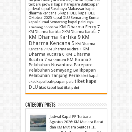
terbaru
jadwal kapal Parepare Balikpapan
jadwal kapal Surabaya Makassar
kapal
dharma kencana 5
kapal DLU
kapal DLU
Oktober 2025
kapal DLU Semarang Kumai
kapal Kumai Semarang
kapal pelni
kapal
KM Dharma Ferry 7
semarang pontianak
KM Dharma Kartika 2
KM Dharma Kartika 7
KM Dharma Kartika 9
KM
Dharma Kencana 5
KM Dharma
KM
Kencana 7
KM Dharma Rucitra 1
Dharma Rucitra 6
KM Dharma
Rucitra 7
KM Kirana 3
KM Kelimutu
Pelabuhan Nusantara Parepare
Pelabuhan Semayang Balikpapan
Pelabuhan Tanjung Perak
tiket kapal
tiket kapal
tiket kapal balikpapan palu
DLU
tiket kapal laut
tiket pelni
Category Posts
Jadwal Kapal PP Terbaru
Agustus 2026: KM Mutiara Barat
dan KM Mutiara Sentosa III