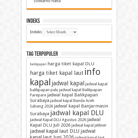
Soekarno Hatta
Indeks
Indeks
TAG TERPOPULER
harga tiket kapal DLU
balikpapan
info
harga tiket kapal laut
kapal
jadwal kapal
jadwal kapal
balikpapan palu
jadwal kapal Balikpapan
jadwal kapal Balikpapan
Parepare
Surabaya
jadwal kapal Banda Aceh
jadwal kapal Banjarmasin
Sabang 2026
jadwal kapal DLU
Surabaya
Jadwal
Jadwal Kapal DLU Agustus 2026
Kapal DLU Juli 2026
jadwal kapal jetliner
jadwal kapal laut DLU
jadwal
kapal laut Juni 2026
jadwal kapal laut