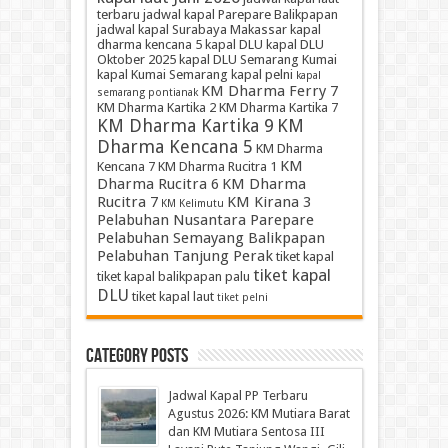
terbaru
jadwal kapal Parepare Balikpapan
jadwal kapal Surabaya Makassar
kapal
dharma kencana 5
kapal DLU
kapal DLU
Oktober 2025
kapal DLU Semarang Kumai
kapal Kumai Semarang
kapal pelni
kapal
KM Dharma Ferry 7
semarang pontianak
KM Dharma Kartika 2
KM Dharma Kartika 7
KM Dharma Kartika 9
KM
Dharma Kencana 5
KM Dharma
KM
Kencana 7
KM Dharma Rucitra 1
Dharma Rucitra 6
KM Dharma
Rucitra 7
KM Kirana 3
KM Kelimutu
Pelabuhan Nusantara Parepare
Pelabuhan Semayang Balikpapan
Pelabuhan Tanjung Perak
tiket kapal
tiket kapal
tiket kapal balikpapan palu
DLU
tiket kapal laut
tiket pelni
Category Posts
Jadwal Kapal PP Terbaru
Agustus 2026: KM Mutiara Barat
dan KM Mutiara Sentosa III