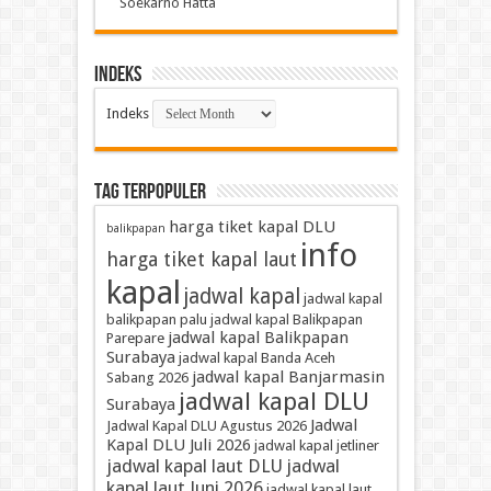
Soekarno Hatta
Indeks
Indeks
TAG TERPOPULER
harga tiket kapal DLU
balikpapan
info
harga tiket kapal laut
kapal
jadwal kapal
jadwal kapal
balikpapan palu
jadwal kapal Balikpapan
jadwal kapal Balikpapan
Parepare
Surabaya
jadwal kapal Banda Aceh
jadwal kapal Banjarmasin
Sabang 2026
jadwal kapal DLU
Surabaya
Jadwal
Jadwal Kapal DLU Agustus 2026
Kapal DLU Juli 2026
jadwal kapal jetliner
jadwal kapal laut DLU
jadwal
kapal laut Juni 2026
jadwal kapal laut